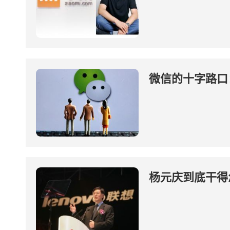
微信的十字路口
杨元庆到底干得